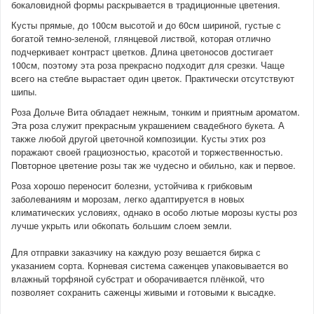
бокаловидной формы раскрывается в традиционные цветения.
Кусты прямые, до 100см высотой и до 60см шириной, густые с
богатой темно-зеленой, глянцевой листвой, которая отлично
подчеркивает контраст цветков. Длина цветоносов достигает
100см, поэтому эта роза прекрасно подходит для срезки. Чаще
всего на стебле вырастает один цветок. Практически отсутствуют
шипы.
Роза Дольче Вита обладает нежным, тонким и приятным ароматом.
Эта роза служит прекрасным украшением свадебного букета. А
также любой другой цветочной композиции. Кусты этих роз
поражают своей грациозностью, красотой и торжественностью.
Повторное цветение розы так же чудесно и обильно, как и первое.
Роза хорошо переносит болезни, устойчива к грибковым
заболеваниям и морозам, легко адаптируется в новых
климатических условиях, однако в особо лютые морозы кусты роз
лучше укрыть или обкопать большим слоем земли.
Для отправки заказчику на каждую розу вешается бирка с
указанием сорта. Корневая система саженцев упаковывается во
влажный торфяной субстрат и оборачивается плёнкой, что
позволяет сохранить саженцы живыми и готовыми к высадке.