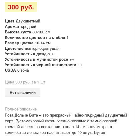
300 руб.
Цвет
Двухцветный
Аромат
средний
Высота куста
80-100 см
Количество цветков на стебле
1
Размер цветка
10-14 см
Цветение
повторноцветущая
Устойчивость к дождю
++
Устойчивость к мучнистой росе
++
Устойчивость к черной пятнистости
++
USDA
6 зона
Цена 300 руб. за 1 шт
Нет в наличии
Полное описание
Роза Дольче Вита – это прекрасный чайно-гибридный двуцветный
сорт. Густомахровый бутон бледно-розовых с темно-розовой
каемкой лепестков составляет около 14 см в диаметре, а
количество лепестков насчитывает до 40 штук. Бутон