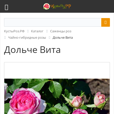
КустыРоз.РФ
Каталог
Саженцы роз
Чайно-гибридные розы
Дольче Вита
Дольче Вита