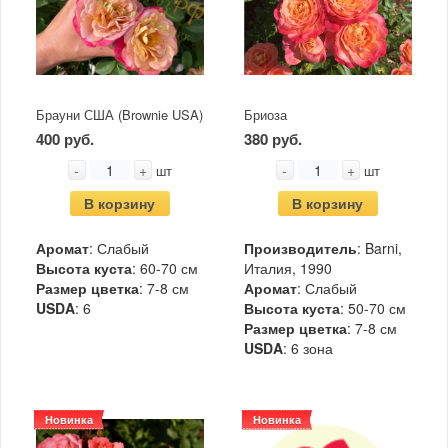
Брауни США (Brownie USA)
Бриоза
400 руб.
380 руб.
-
+
-
+
шт
шт
В корзину
В корзину
Аромат
: Слабый
Производитель
: Barni,
Высота куста
: 60-70 см
Италия, 1990
Размер цветка
: 7-8 см
Аромат
: Слабый
USDA
: 6
Высота куста
: 50-70 см
Размер цветка
: 7-8 см
USDA
: 6 зона
Новинка
Новинка