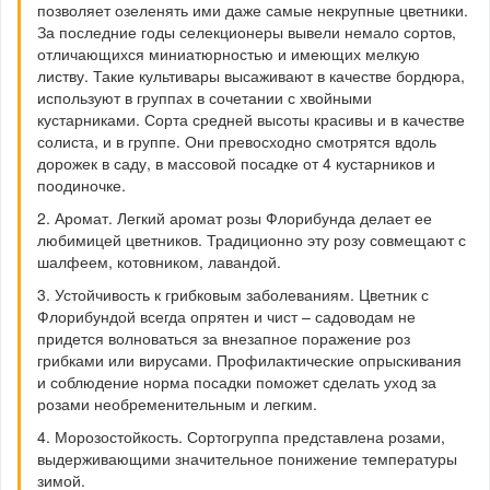
позволяет озеленять ими даже самые некрупные цветники.
За последние годы селекционеры вывели немало сортов,
отличающихся миниатюрностью и имеющих мелкую
листву. Такие культивары высаживают в качестве бордюра,
используют в группах в сочетании с хвойными
кустарниками. Сорта средней высоты красивы и в качестве
солиста, и в группе. Они превосходно смотрятся вдоль
дорожек в саду, в массовой посадке от 4 кустарников и
поодиночке.
2. Аромат. Легкий аромат розы Флорибунда делает ее
любимицей цветников. Традиционно эту розу совмещают с
шалфеем, котовником, лавандой.
3. Устойчивость к грибковым заболеваниям. Цветник с
Флорибундой всегда опрятен и чист – садоводам не
придется волноваться за внезапное поражение роз
грибками или вирусами. Профилактические опрыскивания
и соблюдение норма посадки поможет сделать уход за
розами необременительным и легким.
4. Морозостойкость. Сортогруппа представлена розами,
выдерживающими значительное понижение температуры
зимой.