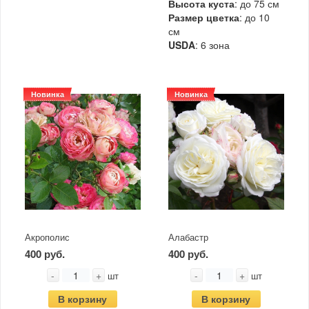
Высота куста
: до 75 см
Размер цветка
: до 10
см
USDA
: 6 зона
Новинка
Новинка
Акрополис
Алабастр
400 руб.
400 руб.
-
+
-
+
шт
шт
В корзину
В корзину