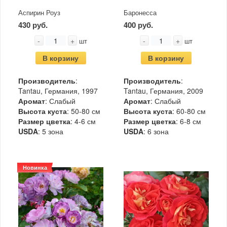
Аспирин Роуз
Баронесса
430 руб.
400 руб.
-
+
-
+
шт
шт
В корзину
В корзину
Производитель
:
Производитель
:
Tantau, Германия, 1997
Tantau, Германия, 2009
Аромат
: Слабый
Аромат
: Слабый
Высота куста
: 50-80 см
Высота куста
: 60-80 см
Размер цветка
: 4-6 см
Размер цветка
: 6-8 см
USDA
: 5 зона
USDA
: 6 зона
Новинка