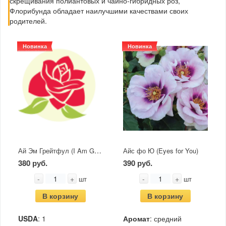
скрещивания полиантовых и чайно-гибридных роз,
Флорибунда обладает наилучшими качествами своих
родителей.
Новинка
Новинка
Ай Эм Грейтфул (I Am Grateful)
Айс фо Ю (Eyes for You)
380 руб.
390 руб.
-
+
-
+
шт
шт
В корзину
В корзину
USDA
: 1
Аромат
: средний