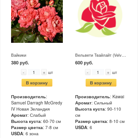
Вельвети Твайлайт (Velvety Twilight)
Вайкики
380 руб.
600 руб.
-
+
-
+
шт
шт
В корзину
В корзину
Производитель
:
Производитель
: Kawai
Samuel Darragh McGredy
Аромат
: Сильный
IV Новая Зеландия
Высота куста
: 90-110
Аромат
: Слабый
см
Высота куста
: 60-70 см
Размер цветка
: 8-10 см
Размер цветка
: 7-8 см
USDA
: 6
USDA
: 6 зона