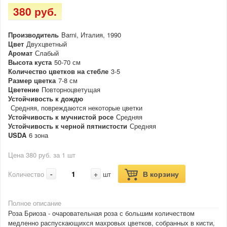
380 руб.
Производитель
Barni, Италия, 1990
Цвет
Двухцветный
Аромат
Слабый
Высота куста
50-70 см
Количество цветков на стебле
3-5
Размер цветка
7-8 см
Цветение
Повторноцветущая
Устойчивость к дождю
Средняя, повреждаются некоторые цветки
Устойчивость к мучнистой росе
Средняя
Устойчивость к черной пятнистости
Средняя
USDA
6 зона
Цена 380 руб. за 1 шт
-
+
В корзину
Количество
шт
Полное описание
Роза Бриоза - очаровательная роза с большим количеством
медленно распускающихся махровых цветков, собранных в кисти,