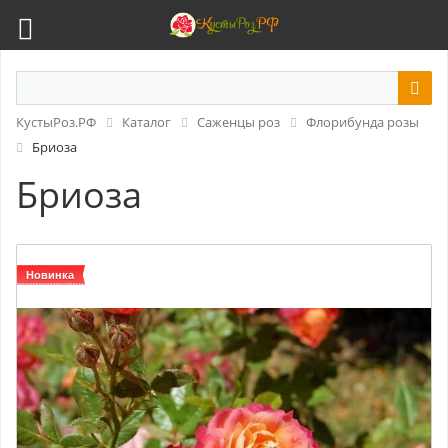
КустыРоз.РФ
Каталог
Саженцы роз
Флорибунда розы
Бриоза
Бриоза
Новинка