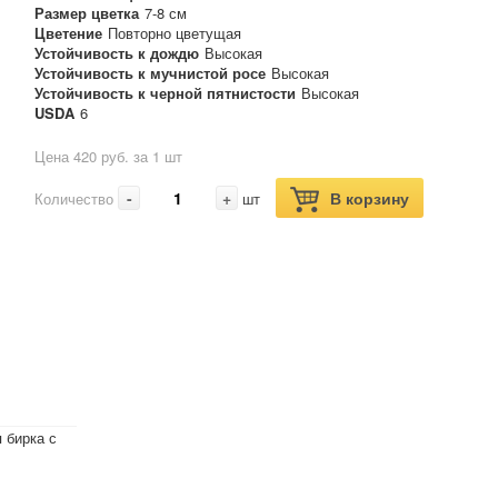
Размер цветка
7-8 см
Цветение
Повторно цветущая
Устойчивость к дождю
Высокая
Устойчивость к мучнистой росе
Высокая
Устойчивость к черной пятнистости
Высокая
USDA
6
Цена 420 руб. за 1 шт
-
+
В корзину
Количество
шт
 бирка с