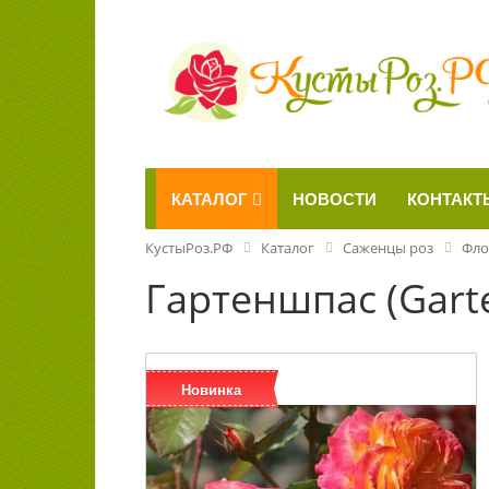
КАТАЛОГ
НОВОСТИ
КОНТАКТ
КустыРоз.РФ
Каталог
Саженцы роз
Фло
Гартеншпас (Gart
Новинка