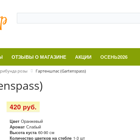
Ы
ОТЗЫВЫ О МАГАЗИНЕ
АКЦИИ
ОСЕНЬ2026
рибунда розы
Гартеншпас (Gartenspass)
enspass)
420 руб.
Цвет
Оранжевый
Аромат
Слабый
Высота куста
60-90 см
Количество цветков на стебле
1-3 шт