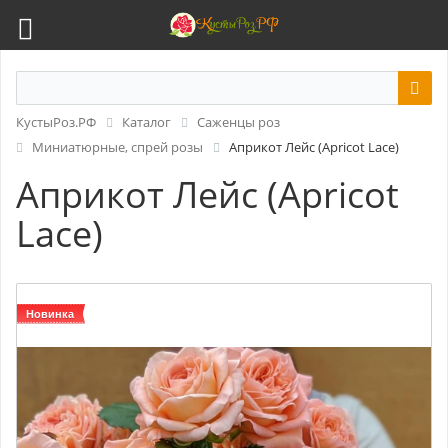
КустыРоз.РФ
Каталог
Саженцы роз
Миниатюрные, спрей розы
Априкот Лейс (Apricot Lace)
Априкот Лейс (Apricot
Lace)
Новинка