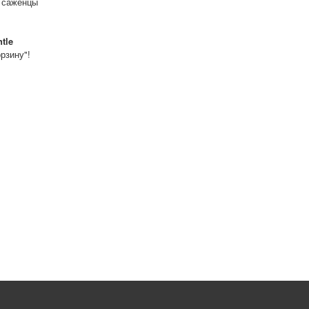
ь саженцы
tle
рзину"!