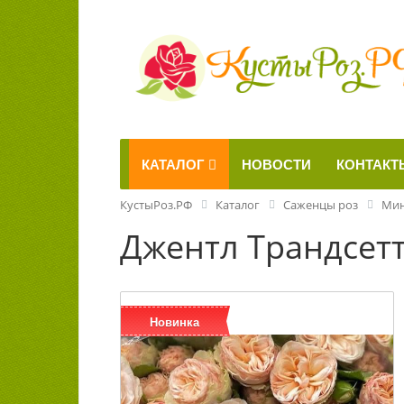
КАТАЛОГ
НОВОСТИ
КОНТАКТ
КустыРоз.РФ
Каталог
Саженцы роз
Мин
Джентл Трандсетте
Новинка