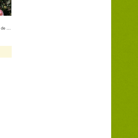
Пьер де Ронсар (Pierre de Ronsard)