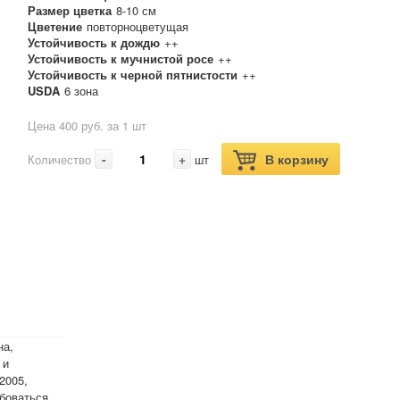
Размер цветка
8-10 см
Цветение
повторноцветущая
Устойчивость к дождю
++
Устойчивость к мучнистой росе
++
Устойчивость к черной пятнистости
++
USDA
6 зона
Цена 400 руб. за 1 шт
-
+
В корзину
Количество
шт
на,
 и
2005,
боваться