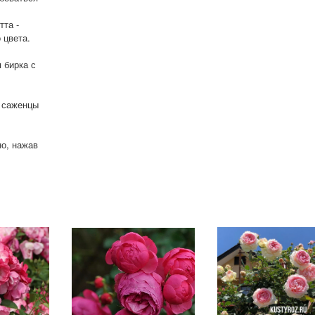
та -
 цвета.
 бирка с
ь саженцы
о, нажав