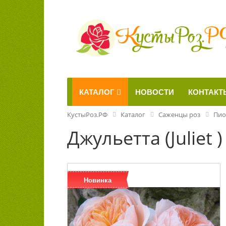
КАТАЛОГ
НОВОСТИ
КОНТАКТ
КустыРоз.РФ
Каталог
Саженцы роз
Пио
Джульетта (Juliet )
Новинка