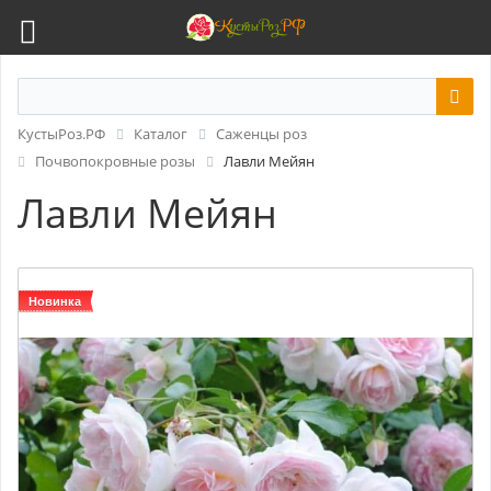
КустыРоз.РФ
Каталог
Саженцы роз
Почвопокровные розы
Лавли Мейян
Лавли Мейян
Новинка