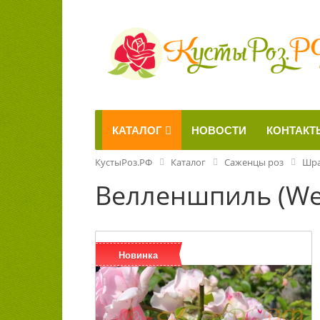
КАТАЛОГ
НОВОСТИ
КОНТАКТ
КустыРоз.РФ
Каталог
Саженцы роз
Шр
Велленшпиль (Wel
Новинка