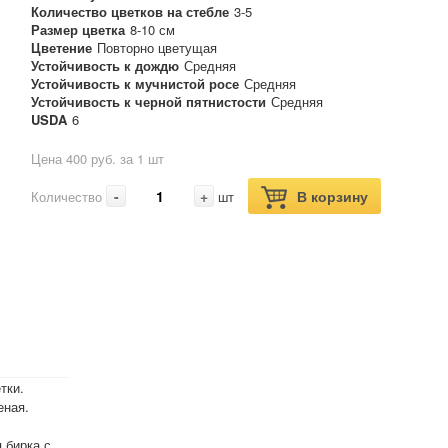
Количество цветков на стебле
3-5
Размер цветка
8-10 см
Цветение
Повторно цветущая
Устойчивость к дождю
Средняя
Устойчивость к мучнистой росе
Средняя
Устойчивость к черной пятнистости
Средняя
USDA
6
Цена 400 руб. за 1 шт
-
+
В корзину
Количество
шт
тки.
еная.
 бирка с