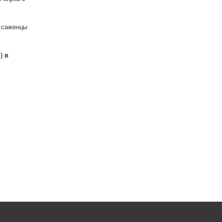
ь саженцы
) в