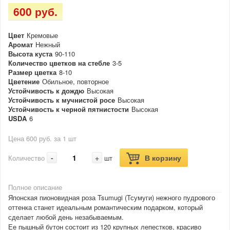
600 руб.
Цвет
Кремовые
Аромат
Нежный
Высота куста
90-110
Количество цветков на стебле
3-5
Размер цветка
8-10
Цветение
Обильное, повторное
Устойчивость к дождю
Высокая
Устойчивость к мучнистой росе
Высокая
Устойчивость к черной пятнистости
Высокая
USDA
6
Цена 600 руб. за 1 шт
-
+
В корзину
Количество
шт
Полное описание
Японская пионовидная роза Tsumugi (Тсумуги) нежного пудрового
оттенка станет идеальным романтическим подарком, который
сделает любой день незабываемым.
Ее пышный бутон состоит из 120 крупных лепестков, красиво