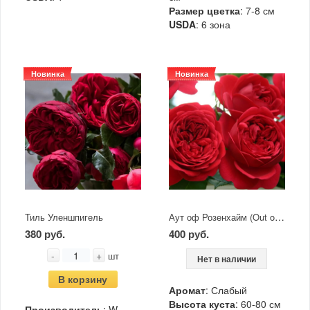
Размер цветка
: 7-8 см
USDA
: 6 зона
Новинка
Новинка
Аут оф Розенхайм (Out of Rosenheim)
Тиль Уленшпигель
380 руб.
400 руб.
-
+
шт
Нет в наличии
В корзину
Аромат
: Слабый
Высота куста
: 60-80 см
Производитель
: W.