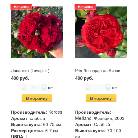
Новинка
Новинка
Лаваглют (Lavaglut )
Ред Леонардо да Винчи
400 руб.
400 руб.
-
+
-
+
шт
шт
В корзину
В корзину
Производитель
: Kordes
Производитель
:
Аромат
: слабый
Meilland, Франция, 2003
Высота куста
: 60-75 см
Аромат
: Слабый
Размер цветка
: 6-7 см
Высота куста
: 70-100
USDA
: 1
см