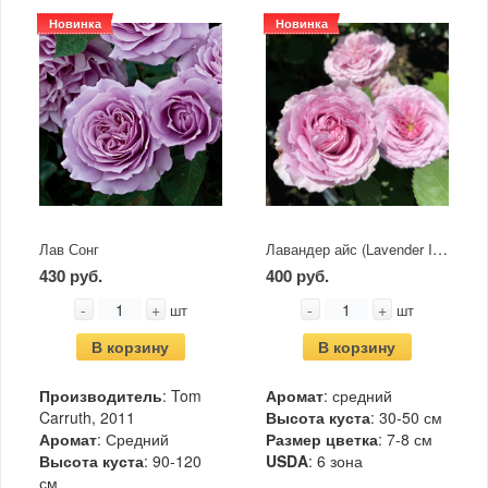
Новинка
Новинка
Лавандер айс (Lavender Ice)
Лав Сонг
430 руб.
400 руб.
-
+
-
+
шт
шт
В корзину
В корзину
Производитель
: Tom
Аромат
: средний
Carruth, 2011
Высота куста
: 30-50 см
Аромат
: Средний
Размер цветка
: 7-8 см
Высота куста
: 90-120
USDA
: 6 зона
см