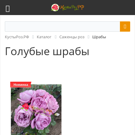
КустыРоз.РФ
Каталог
Саженцы роз
Шрабы
Голубые шрабы
Новинка