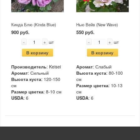
Кинда Блю (Kinda Blue)
Нью Вейв (New Wave)
900 руб.
550 руб.
-
+
-
+
шт
шт
В корзину
В корзину
Производитель
: Keisei
Аромат
: Слабый
Аромат
: Сильный
Высота куста
: 80-100
Высота куста
: 120-150
см
см
Размер цветка
: 10-13
Размер цветка
: 8-10 см
см
USDA
: 6
USDA
: 6