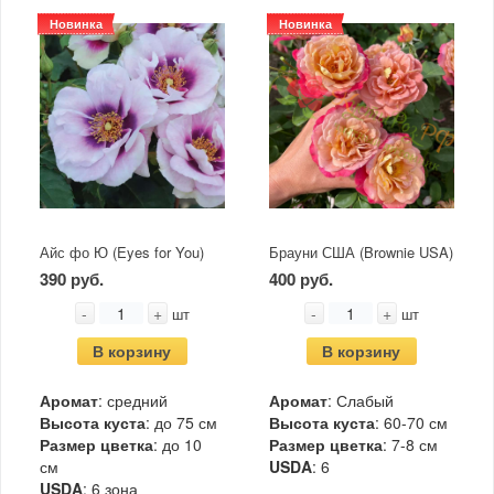
Новинка
Новинка
Айс фо Ю (Eyes for You)
Брауни США (Brownie USA)
390 руб.
400 руб.
-
+
-
+
шт
шт
В корзину
В корзину
Аромат
: средний
Аромат
: Слабый
Высота куста
: до 75 см
Высота куста
: 60-70 см
Размер цветка
: до 10
Размер цветка
: 7-8 см
см
USDA
: 6
USDA
: 6 зона