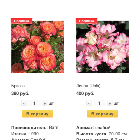
Новинка
Новинка
Бриоза
Лиола (Liolà)
380 руб.
400 руб.
-
+
-
+
шт
шт
В корзину
В корзину
Производитель
: Barni,
Аромат
: слабый
Италия, 1990
Высота куста
: 70-90 см
Аромат
: Слабый
Размер цветка
: 5-7 см