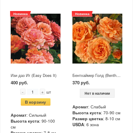
Новинка
Новинка
Бентхаймер Голд (Bentheimer Gold)
Изи даз Ит (Easy Does It)
400 руб.
370 руб.
-
+
шт
Нет в наличии
В корзину
Аромат
: Слабый
Высота куста
: 70-90 см
Аромат
: Сильный
Размер цветка
: 8-10 см
Высота куста
: 90-100
USDA
: 6 зона
см
Размер цветка
: 7-8 см